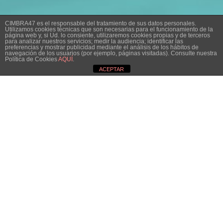
CIMBRA47 es el responsable del tratamiento de sus datos personales.
Utilizamos cookies técnicas que son necesarias para el funcionamiento de la
página web y, si Ud. lo consiente, utilizaremos cookies propias y de terceros
para analizar nuestros servicios; medir la audiencia; identificar las
preferencias y mostrar publicidad mediante el análisis de los hábitos de
navegación de los usuarios (por ejemplo, páginas visitadas). Consulte nuestra
Política de Cookies
AQUÍ
.
ACEPTAR
En Cimbra 47, tu empresa de
reformas en Burgos, te
asesoramos con el diseño de
tu hogar, local o negocio y te
hacemos un presupuesto