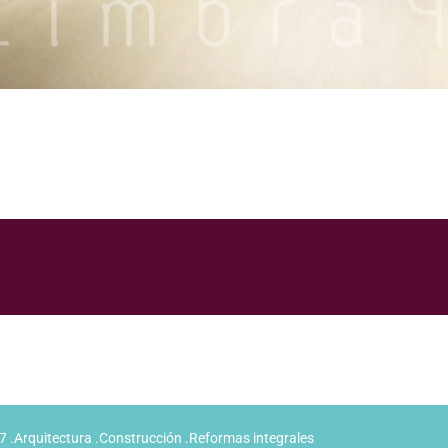
.Arquitectura .Construcción .Reformas integrales