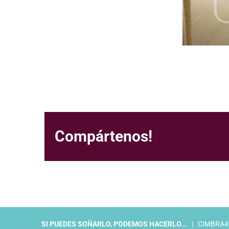
Compártenos!
SI PUEDES SOÑARLO, PODEMOS HACERLO...
| CIMBRA47 