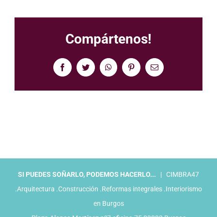
Compártenos!
Facebook
Twitter
WhatsApp
Pinterest
Correo
electrónico
SI PUEDES SOÑARLO, PODEMOS HACERLO...
| CIMBRA47
.Arquitectura .Construcción .Reformas integrales .Interiorismo
en Burgos