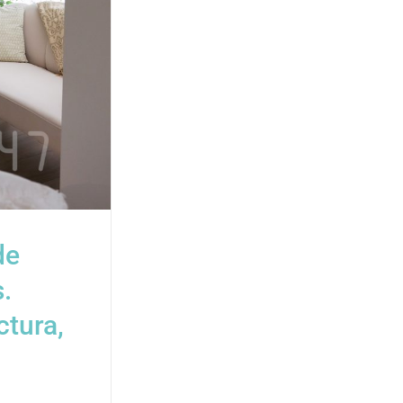
de
.
ctura,